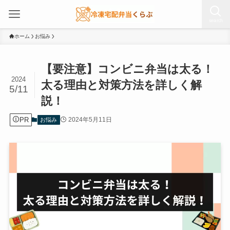
search
ホーム
お悩み
【要注意】コンビニ弁当は太る！
2024
太る理由と対策方法を詳しく解
5/11
説！
PR
2024年5月11日
お悩み